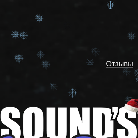
OUTUBE PRE
CHAT GPT
GPT PLUS
Отзывы
есяц
3 месяца
890