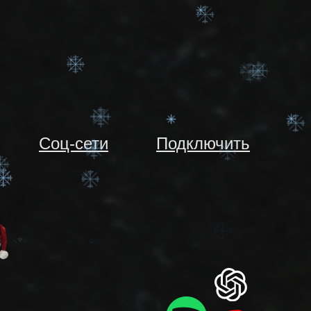
MIUM
Соц-сети
Подключить
12 месяцев
2580