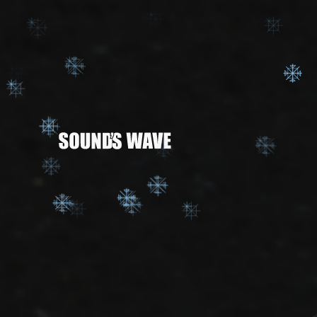
Y
CHAT 
1 м
1 месяц
395
1790